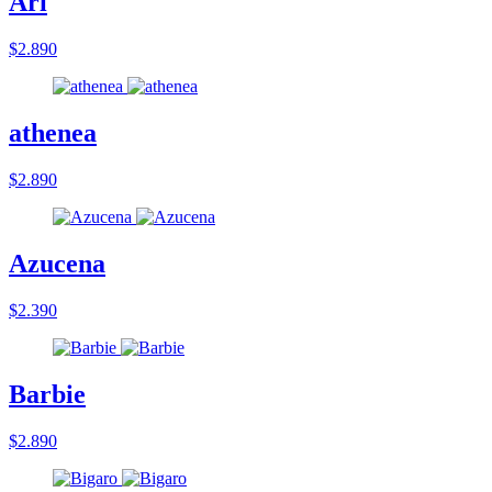
Ari
$2.890
athenea
$2.890
Azucena
$2.390
Barbie
$2.890