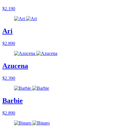
$2.190
Ari
$2.890
Azucena
$2.390
Barbie
$2.890