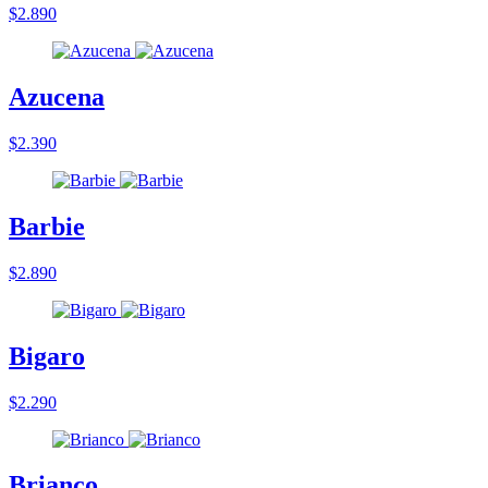
$2.890
Azucena
$2.390
Barbie
$2.890
Bigaro
$2.290
Brianco