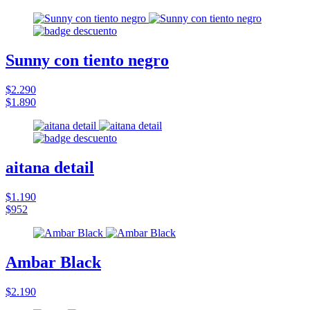
Sunny con tiento negro
$2.290
$1.890
aitana detail
$1.190
$952
Ambar Black
$2.190